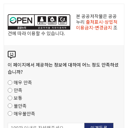
공
공
본 공공저작물은 공공
누
누리
출처표시-상업적
이용금지-변경금지
조
리
건에 따라 이용할 수 있습니다.
공
공
콘
저
텐
작
츠
물
이 페이지에서 제공하는 정보에 대하여 어느 정도 만족하셨
만
습니까?
족
매우 만족
도
만족
조
보통
사
불만족
매우불만족