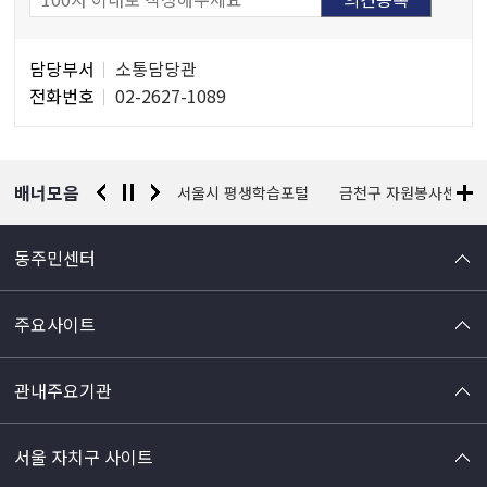
담
담당부서
소통담당관
당
전화번호
02-2627-1089
자
정
보
배너모음
경찰청 유실물 통합포털
서울시 평생학습포털
금천구 자원봉사센터
동주민센터
주요사이트
관내주요기관
서울 자치구 사이트