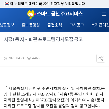
이 누리집은 대한민국 공식 전자정부 누리집입니다.
스마트 금천 주요서비스
 생활정보
홍보동영상
금천소식
고시공고
복지급여
시흥1동 자치회관 프로그램 강사모집 공고
2025.04.24
4466
「 
서울특별시 금천구 주민자치회 실시 및 자치회관 설치
.
운
영에 관한 조례
」
제
39
조
(
강사
),
「
시흥
1
동 주민자치회 및 자
치회관 운영세칙
」
제
37
조
(
강사모집
)
에 의거하여 시흥
1
동자
치회관 프로그램 강사를 모집을 붙임과 같이 공고합니다
.