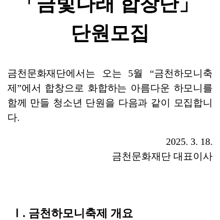
「
금빛나래 합창단
」 
단원모집
금천문화재단에서는 오는 
5
월 
“
금천하모니축
제
”
에서 합창으로 화합하는 아름다운 하모니를 
함께 만들 청소년 단원을 다음과 같이 모집합니
다
.
2025. 3. 18.
금천문화재단 대표이사
Ⅰ
. 
금천하모니축제 개요