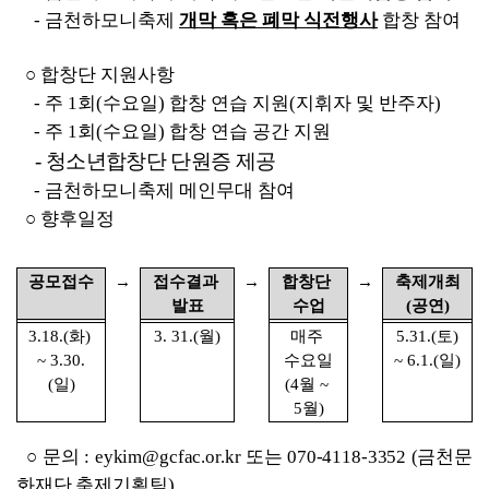
- 
금천하모니축제 
개막 혹은 폐막 식전행사
합창 참여
○ 
합창단 지원사항
- 
주 
1
회
(
수요일
) 
합창 연습 지원
(
지휘자 및 반주자
)
- 
주 
1
회
(
수요일
) 
합창 연습 공간 지원
- 
청소년합창단 단원증 제공
- 
금천하모니축제 메인무대 참여
○ 
향후일정
공모접수
→
접수결과 
→
합창단 
→
축제개최
발표
수업
(
공연
)
3.18.(
화
) 
3. 31.(
월
)
매주 
5.31.(
토
)
~ 3.30.
수요일
~ 6.1.(
일
)
(
일
)
(4
월 
~ 
5
월
)
○ 
문의 
: 
eykim@gcfac.or.kr 
또는 
070-4118-3352 (
금천문
화재단 축제기획팀
)