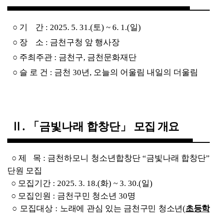
○ 
기    간 
: 2025. 5. 31.(
토
) ~ 6. 1.(
일
)
○ 
장    소 
: 
금천구청 앞 행사장
○ 
주최주관 
: 
금천구
, 
금천문화재단
○ 
슬 로 건 
: 
금천 
30
년
, 
오늘의 어울림 내일의 더울림
Ⅱ
. 
「
금빛나래 합창단
」
모집 개요
○ 
제   목 
: 
금천하모니 청소년합창단 
“
금빛나래 합창단
” 
단원 모집
○ 
모집기간 
: 2025. 3. 18.(
화
) ~ 3. 30.(
일
)
○ 
모집인원 
: 
금천구민 청소년 
30
명
○ 
모집대상 
: 
노래에 관심 있는 금천구민 청소년
(
초등학