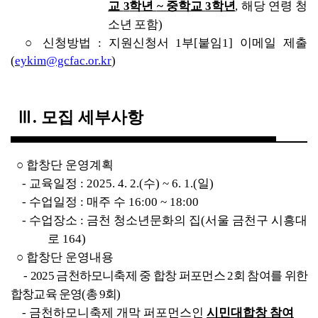
교 
3
학년 
~ 
중학교 
3
학년
, 
해당 연령 청
소년 포함
)
○ 
신청방법 
: 
지원신청서 
1
부
[
붙임
1] 
이메일 제출
(
eykim@gcfac.or.kr
)
Ⅲ
. 
모집 세부사항
○ 
합창단 운영계획
- 
교육일정 
: 2025. 4. 2.(
수
) ~ 6. 1.(
일
)
- 
수업일정 
: 
매주 수 
16:00 ~ 18:00
- 
수업장소 
: 
금천 청소년문화의 집
(
서울 금천구 시흥대
로 
164)
○ 
합창단 운영내용
- 
2025 
금천하모니축제 중 합창 퍼포먼스 
2
회 참여를 위한 
합창교육 운영
(
총 
9
회
)
- 
금천하모니축제 개막 퍼포먼스인 
시민대합창 참여