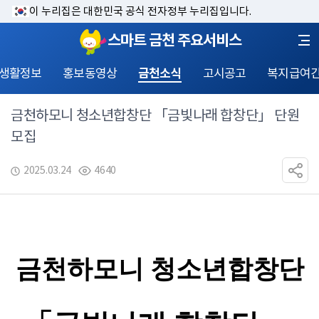
이 누리집은 대한민국 공식 전자정부 누리집입니다.
스마트 금천 주요서비스
 생활정보
홍보동영상
금천소식
고시공고
복지급여
금천하모니 청소년합창단 「금빛나래 합창단」 단원
모집
2025.03.24
4640
금천하모니 청소년합창단