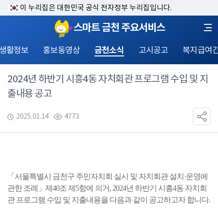
이 누리집은 대한민국 공식 전자정부 누리집입니다.
스마트 금천 주요서비스
 생활정보
홍보동영상
금천소식
고시공고
복지급여
2024년 하반기 시흥4동 자치회관 프로그램 수입 및 지
출내용 공고
2025.01.14
4773
「서울특별시 금천구 주민자치회 실시 및 자치회관 설치·운영에 
관한 조례」제40조 제5항에 의거, 2024년 하반기 시흥4동 자치회
관 프로그램 수입 및 지출내용을 다음과 같이 공고하고자 합니다.