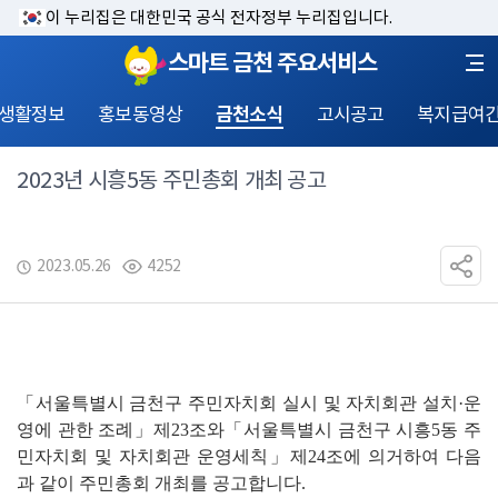
이 누리집은 대한민국 공식 전자정부 누리집입니다.
스마트 금천 주요서비스
 생활정보
홍보동영상
금천소식
고시공고
복지급여
2023년 시흥5동 주민총회 개최 공고
2023.05.26
4252
「
서울특별시 금천구 주민자치회 실시 및 자치회관 설치
·
운
영에 관한 조례
」
제
23
조와
「
서울특별시 금천구 시흥5동 주
민자치회 및 자치회관 운영세칙
」
제
24
조에 의거하여 다음
과 같이 주민총회 개최를 공고합니다. 