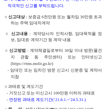
    적극적인 신고를 부탁드립니다. 
 ○ 
신고대상
: 
보증금 
6
천만원 또는 월차임 
30
만원 초과
하는 주택 임대차계약
 ○ 
신고내용
: 
계약당사자 인적사항
, 
임대목적물 정
보
, 
임대료
·
계약기간 등 계약 내용
 ○ 
신고방법
: 
계약체결일로부터 
30
일 이내 방문
(물건
지 관할 
동 주민센터
) 
또는 인터넷신고
(https://rtms.molit.go.kr)
- 
임대인 또는 임차인 방문 신고시 신분증 및 계약서 
지참
 ○ 
과태료 및 계도기간
- 
거짓신고 또는 미신고시 
100
만원 이하의 과태료
- 
연장된 
과태료 계도기간
(‘21.6.1.~’24.5.31.)