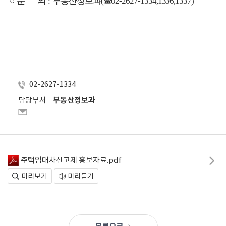
 ○ 
문      의
: 
부동산정보과
(
☎
02-2627-1334,1336,1337) 
02-2627-1334
담당부서
부동산정보과
주택임대차신고제 홍보자료.pdf
미리보기
미리듣기