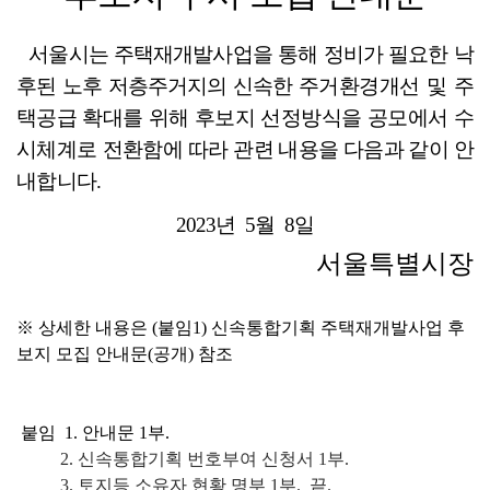
서울시는 주택재개발사업을 통해 정비가 필요한 낙
후된 노후 저층주거지의 신속한
주거환경개선 및 주
택공급 확대를 위해 후보지 선정방식을 공모에서 수
시체계로 전환함에
따라 관련 내용을 다음과 같이 안
내합니다
.
2023
년  
5
월  
8
일
서울특별시장
※ 상세한 내용은 (붙임1) 신속통합기획 주택재개발사업 후
보지 모집 안내문(공개) 참조
붙임  1. 안내문 1부.
     2. 신속통합기획 번호부여 신청서 1부.
     3. 토지등 소유자 현황 명부 1부.  끝.