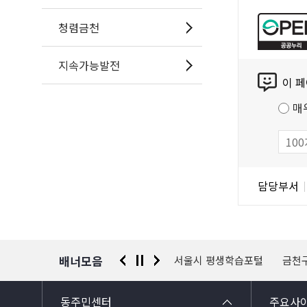
공
청렴금천
누
리
지속가능발전
콘
공
이 
텐
공
츠
저
매
만
작
족
물
도
조
담
담당부서
사
당
자
정
보
배너모음
 신고센터
경찰청 유실물 통합포털
서울시 평생학습포털
금천
동주민센터
주요사