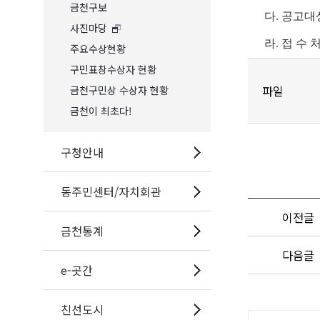
금천구보
다. 공고대상
사진마당
라. 접 수 
주요수상현황
구민표창수상자 현황
파일
금천구민상 수상자 현황
금천이 최초다!
구청안내
동주민센터/자치회관
이전글
금천통계
다음글
e-곳간
친선도시
공