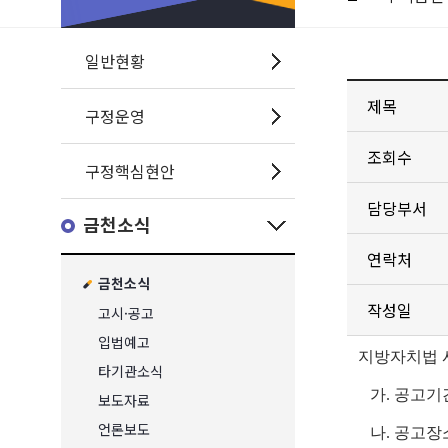
일반현황
제목
구정운영
조회수
구정핵심현안
담당부서
금천소식
연락처
금천소식
작성일
고시·공고
입법예고
지방자치법 시
타기관소식
가. 공고기간 : 2
보도자료
언론보도
나. 공고장소