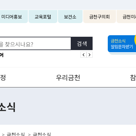
본문 바로가기
미디어홍보
교육포털
보건소
금천구의회
금천미
금천소식
알림문자받기
어
정
우리금천
소식
금천소식
금천소식