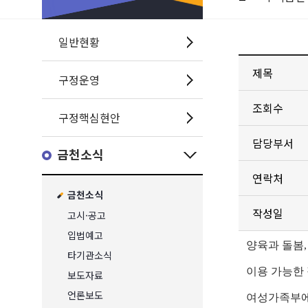
일반현황
제목
구정운영
조회수
구정핵심현안
담당부서
금천소식
연락처
금천소식
작성일
고시·공고
입법예고
양육과 돌봄
타기관소식
이용 가능한
보도자료
언론보도
여성가족부