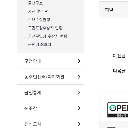
금천구보
파일
사진마당
주요수상현황
구민표창수상자 현황
금천구민상 수상자 현황
금천이 최초다!
이전글
구청안내
다음글
동주민센터/자치회관
금천통계
공
공
e-곳간
누
리
친선도시
콘
공