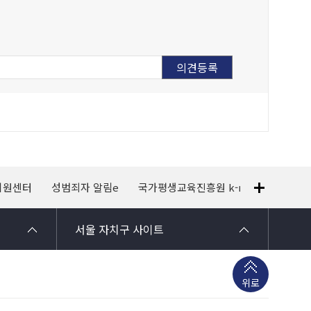
지원센터
성범죄자 알림e
국가평생교육진흥원 k-mooc
120
서울 자치구 사이트
위로