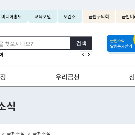
본문 바로가기
미디어홍보
교육포털
보건소
금천구의회
금천미
금천소식
알림문자받기
어
정
우리금천
소식
금천소식
금천소식