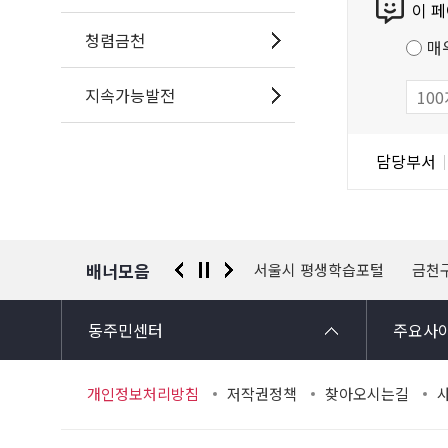
이 
텐
공
츠
저
청렴금천
매
만
작
족
물
지속가능발전
도
조
담
담당부서
사
당
자
정
보
배너모음
 신고센터
경찰청 유실물 통합포털
서울시 평생학습포털
금천
동주민센터
주요사
개인정보처리방침
저작권정책
찾아오시는길