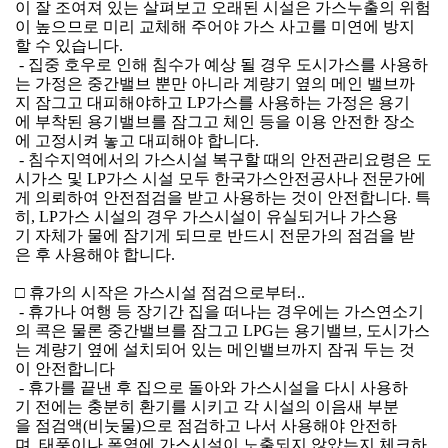
이 잘 조여져 있는 살펴보고 오래된 시설은 가스누출의 위험
이 높으므로 미리 교체해 주어야 가스 사고를 미연에 방지
할 수 있습니다.
 - 집중 호우로 인해 침수가 예상 될 경우 도시가스를 사용하
는 가정은 중간밸브 뿐만 아니라 계량기 옆의 메인 밸브까
지 잠그고 대피해야하고 LP가스를 사용하는 가정은 용기
에 부착된 용기밸브를 잠그고 체인 등을 이용 안전한 장소
에 고정시켜 놓고 대피해야 합니다.
 - 침수지역에서의 가스시설 복구할 때의 안전관리요령은 도
시가스 및 LP가스 시설 모두 한국가스안전공사나 전문가에
게 의뢰하여 안전점검을 받고 사용하는 것이 안전합니다. 특
히, LP가스 시설의 경우 가스시설이 유실되거나 가스용
기 자체가 물에 잠기게 되므로 반드시 전문가의 점검을 받
은 후 사용해야 합니다.
□ 휴가의 시작은 가스시설 점검으로부터..
 - 휴가나 여행 등 장기간 집을 떠나는 경우에는 가스연소기
의 콕은 물론 중간밸브를 잠그고 LPG는 용기밸브, 도시가스
는 계량기 옆에 설치되어 있는 메인밸브까지 잠궈 두는 것
이 안전합니다
 - 휴가를 끝낸 후 집으로 돌아와 가스시설을 다시 사용하
기 전에는 충분히 환기를 시키고 각 시설의 이음새 부분
을 점검액(비눗물)으로 점검하고 나서 사용해야 안전하
며, 태풍이나 폭염에 가스시설이 노출되지 않았는지 체크하