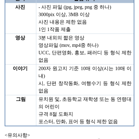
사진 
- 
사진 파일 
(jpg, jpeg, png 
중 하나
)
3000pix 
이상
, 3MB 
이상
사진 내용은 제한 없음
1
인 
1
작품 제출 
영상 
3
분 내외의 짧은 영상 
영상파일 
(mov, mp4
중 하나
) 
UCC, 
단편영화
, 
홍보
, 
패러디 등 형식 제한 
없음 
이야기 
200
자 원고지 기준 
10
매 이상
(
시는 
10
매 이
내
)
시
, 
단편 창작동화
, 
여행수기 등 형식 제한 
없음 
그림
유치원 및
, 
초등학교 재학생 또는 동 연령대
의 어린이
규격 
8
절 도화지
포스터
, 
만화
, 
표어 등 형식 제한 없음 
<유의사항>