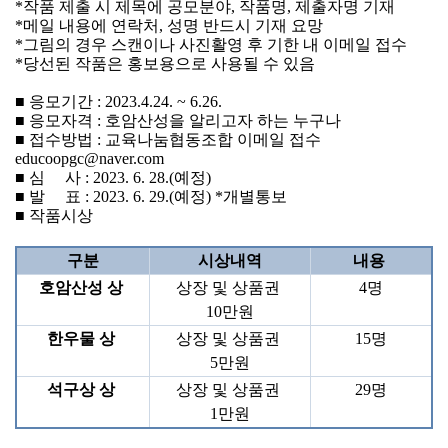
*작품 제출 시 제목에 공모분야, 작품명, 제출자명 기재
*메일 내용에 연락처, 성명 반드시 기재 요망
*그림의 경우 스캔이나 사진활영 후 기한 내 이메일 접수
*당선된 작품은 홍보용으로 사용될 수 있음
■ 응모기간 : 2023.4.24. ~ 6.26.
■ 응모자격 : 호암산성을 알리고자 하는 누구나
■ 접수방법 : 교육나눔협동조합 이메일 접수  
educoopgc@naver.com
■ 심     사 : 2023. 6. 28.(예정)
■ 발     표 : 2023. 6. 29.(예정) *개별통보
■ 작품시상
구분
시상내역
내용 
호암산성 상 
상장 및 상품권 
4
명
10
만원
한우물 상 
상장 및 상품권 
15
명
5
만원
석구상 상 
상장 및 상품권 
29
명
1
만원