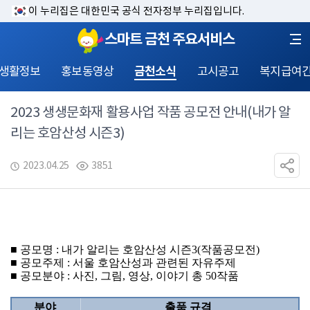
이 누리집은 대한민국 공식 전자정부 누리집입니다.
스마트 금천 주요서비스
 생활정보
홍보동영상
금천소식
고시공고
복지급여
2023 생생문화재 활용사업 작품 공모전 안내(내가 알
리는 호암산성 시즌3)
2023.04.25
3851
■ 공모명 : 내가 알리는 호암산성 시즌3(작품공모전)
■ 공모주제 : 서울 호암산성과 관련된 자유주제
■ 공모분야 : 사진, 그림, 영상, 이야기 총 50작품
분야 
출품 규격 