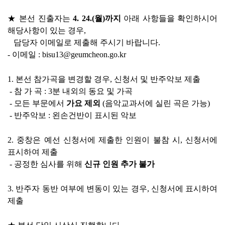
★ 
본선 진출자는 
4. 24.(
월
)
까지
아래 사항들을 확인하시어 
해당사항이 있는 경우
, 
   담당자 이메일로 제출해 주시기 바랍니다
.
- 
이메일 
: bisu13
@geumcheon.go.kr
1. 
본선 참가곡을 변경할 경우
, 
신청서 및 반주악보 제출
- 
참 가 곡 
: 3
분 내외의 동요 및 가곡
- 
모든 부문에서 
가요 제외
(
음악교과서에 실린 곡은 가능
)
- 
반주악보 
: 
왼손건반이 표시된 악보
2. 
중창은 예선 신청서에 제출한 인원이 불참 시
, 
신청서에 
표시하여 제출
- 
공정한 심사를 위해 
신규 인원 추가 불가
3. 
반주자 동반 여부에 변동이 있는 경우
, 
신청서에 표시하여 
제출