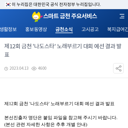
이 누리집은 대한민국 공식 전자정부 누리집입니다.
스마트 금천 주요서비스
 생활정보
홍보동영상
금천소식
고시공고
복지급여
제12회 금천 '나도스타' 노래부르기 대회 예선 결과 발
표
2023.04.13
4600
제
12
회 금천 
'
나도스타
' 
노래부르기 대회 예선 결과 발표
본선진출자 명단은 붙임 파일을 참고해 주시기 바랍니다
.
(
본선 관련 자세한 사항은 추후 개별 안내
)