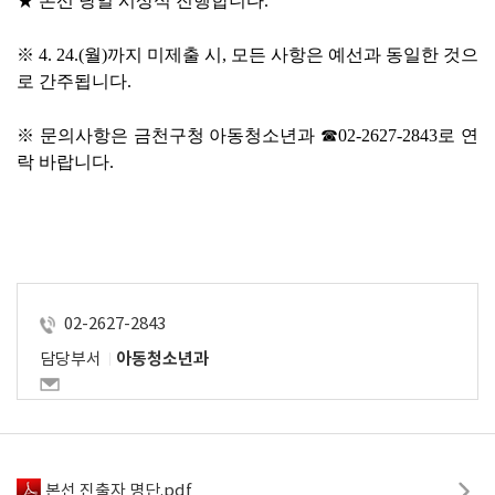
★ 
본선 당일 시상식 진행합니다
.
※ 
4. 24.(
월
)
까지 미제출 시
, 
모든 사항은 예선과 동일한 것으
로 간주됩니다
.
※ 
문의사항은 금천구청 아동청소년과 
☎
02-2627-2843
로 연
락 바랍니다
.
02-2627-2843
담당부서
아동청소년과
본선 진출자 명단.pdf