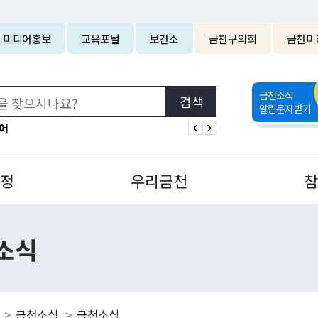
본문 바로가기
미디어홍보
교육포털
보건소
금천구의회
금천미
금천소식
알림문자받기
어
정
우리금천
소식
금천소식
금천소식