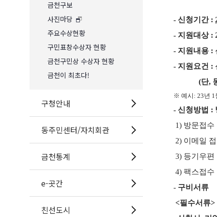
금천구보
사진마당
-
신청기간
:
주요수상현황
-
지원대상
:
구민표창수상자 현황
- 지원내용 :
금천구민상 수상자 현황
-
지원요건
:
금천이 최초다!
(
단
,
※
예시
: 23
년
1
구청안내
-
신청방법
:
1)
방문접수
동주민센터/자치회관
2)
이메일 
금천통계
3)
등기우편
4)
팩스접수
e-곳간
-
구비서류
<
필수서류
>
친선도시