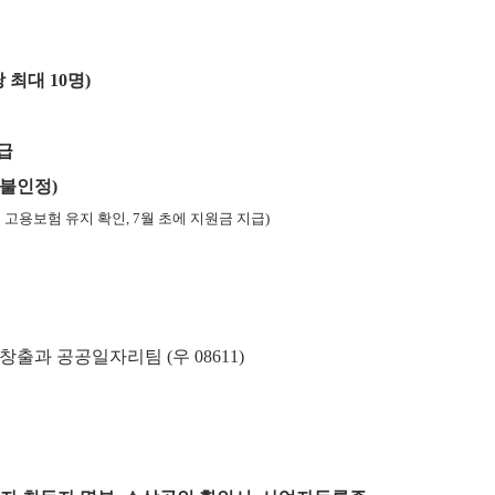
당 최대
10
명
)
급
 불인정
)
에 고용보험 유지 확인
, 7
월 초에 지원금 지급
)
리창출과 공공일자리팀
(
우
08611)