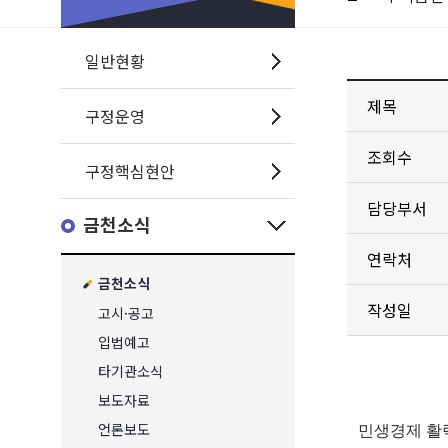
일반현황
제목
구정운영
조회수
구정핵심현안
담당부서
금천소식
연락처
금천소식
작성일
고시·공고
입법예고
타기관소식
보도자료
언론보도
민생경제 활