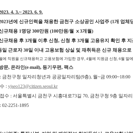
2023. 4. 3.
~ 2023. 6. 9.
 2023
년에 신규인력을 채용한 금천구 소상공인 사업주
(1
개 업체
 신규채용 1명당 300만원 (100만원/월 ⅹ3개월)
신규채용 후
3
개월 이후 신청
,
신청 후
3
개월 고용유지 확인 후 지
동일 근로자
30
일 이내 고용보험 상실 및 재취득은 신규 채용으로
월에 직원을 신규채용하고 고용보험에 가입한 경우
, 4
월에 지원금 신청
, 6
월 말
방문
,
온라인
(e-mail),
등기우편
,
팩스
:
금천구청 일자리청년과 공공일자리팀
(9층),
월
~
금
09:00~18:00
접수
:
yjseo123@citizen.seoul.kr
 접수
:
서울특별시 금천구 시흥대로
73
길
70,
금천구청
9
층 일자
: 02-2251-1895