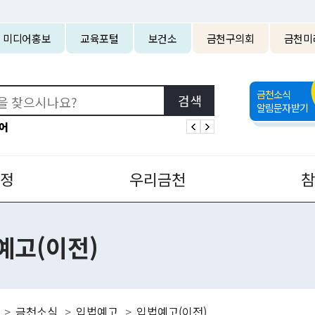
본문 바로가기
미디어홍보
교육포털
보건소
금천구의회
금천미
금천소식
알림문자받기
어
정
우리금천
예고(이전)
금천소식
입법예고
입법예고(이전)