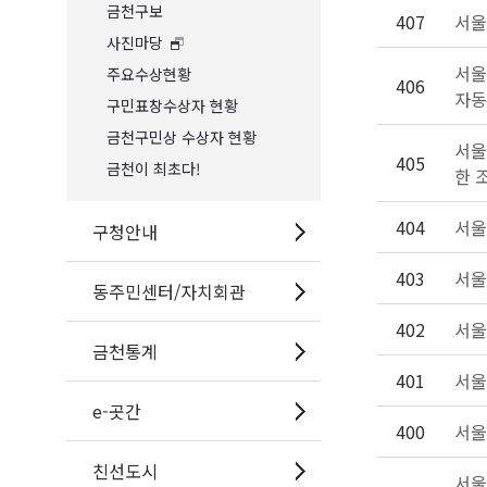
금천구보
407
서울
사진마당
서울
주요수상현황
406
자동
구민표창수상자 현황
금천구민상 수상자 현황
서울
405
금천이 최초다!
한 
404
서울
구청안내
403
서울
동주민센터/자치회관
402
서울
금천통계
401
서울
e-곳간
400
서울
친선도시
서울