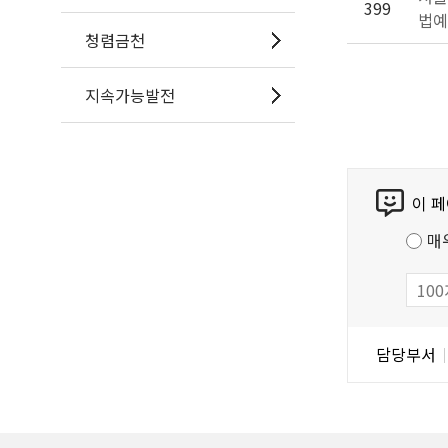
399
법예
청렴금천
지속가능발전
콘
이 
텐
츠
매
만
족
도
조
담
담당부서
사
당
자
정
보