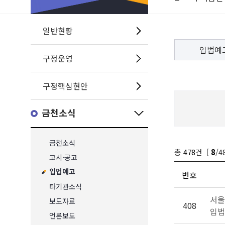
일반현황
입법예
구정운영
구정핵심현안
금천소식
금천소식
총
478
건 [
/4
8
고시·공고
입법예고
번호
타기관소식
서울
보도자료
408
입법
언론보도