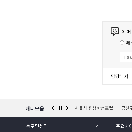
콘
이 
텐
츠
매
만
족
도
조
담
담당부서
사
당
자
정
보
배너모음
 신고센터
경찰청 유실물 통합포털
서울시 평생학습포털
금천
동주민센터
주요사