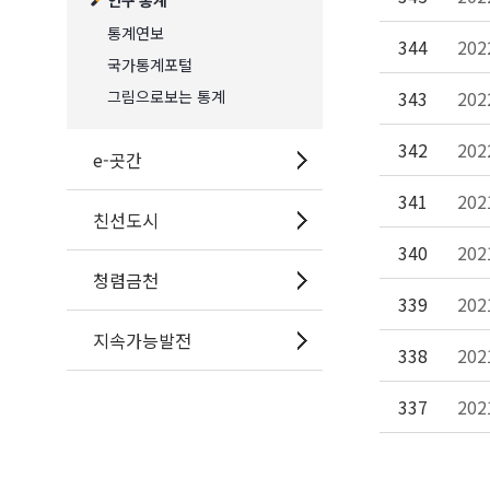
인구 통계
통계연보
344
20
국가통계포털
그림으로보는 통계
343
20
342
20
e-곳간
341
20
친선도시
340
20
청렴금천
339
20
지속가능발전
338
20
337
20