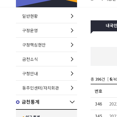
일반현황
내국
구정운영
구정핵심현안
금천소식
구청안내
총
396
건 [
/4
6
동주민센터/자치회관
번호
금천통계
346
20
345
20