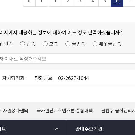
1
2
3
4
5
6
7
페이지에서 제공하는 정보에 대하여 어느 정도 만족하셨습니까?
우 만족
만족
보통
불만족
매우불만족
자치행정과
전화번호
02-2627-1044
구 자원봉사센터
국가안전시스템개편 종합대책
금천구 급식관리
이트
관내주요기관