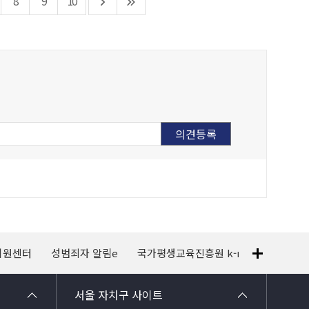
8
9
10
지원센터
성범죄자 알림e
국가평생교육진흥원 k-mooc
120
서울 자치구 사이트