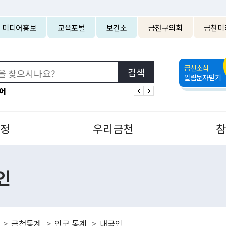
본문 바로가기
미디어홍보
교육포털
보건소
금천구의회
금천미
금천소식
알림문자받기
어
정
우리금천
인
금천통계
인구 통계
내국인