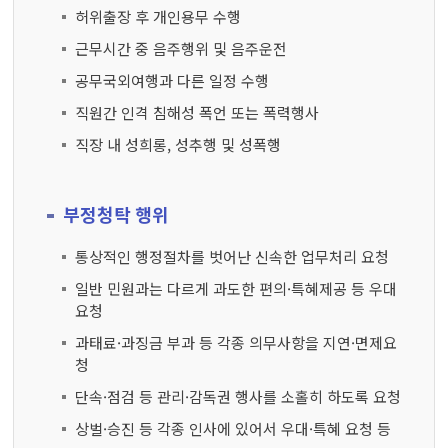
허위출장 후 개인용무 수행
근무시간 중 음주행위 및 음주운전
공무국외여행과 다른 일정 수행
직원간 인격 침해성 폭언 또는 폭력행사
직장 내 성희롱, 성추행 및 성폭행
부정청탁 행위
통상적인 행정절차를 벗어난 신속한 업무처리 요청
일반 민원과는 다르게 과도한 편의·특혜제공 등 우대
요청
과태료·과징금 부과 등 각종 의무사항을 지연·면제요
청
단속·점검 등 관리·감독권 행사를 소홀히 하도록 요청
상벌·승진 등 각종 인사에 있어서 우대·특혜 요청 등