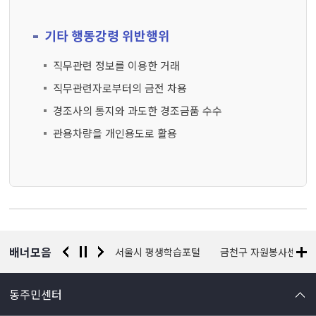
기타 행동강령 위반행위
직무관련 정보를 이용한 거래
직무관련자로부터의 금전 차용
경조사의 통지와 과도한 경조금품 수수
관용차량을 개인용도로 활용
배너모음
경찰청 유실물 통합포털
서울시 평생학습포털
금천구 자원봉사센터
동주민센터