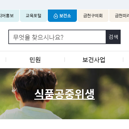
본문 바로가기
디어홍보
교육포털
보건소
금천구의회
금천미
민원
보건사업
식품공중위생