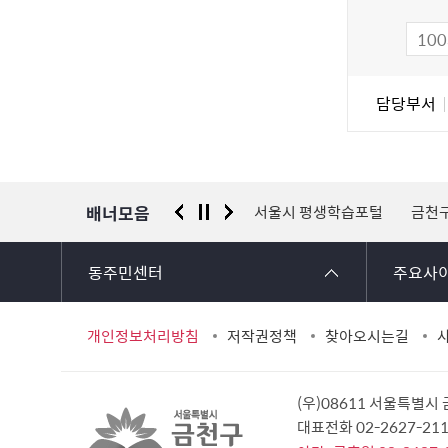
만
족
도
조
담
담당부서
사
당
자
정
보
배너모음
 신고센터
경찰청 유실물 통합포털
서울시 평생학습포털
금천
동주민센터
주요사
개인정보처리방침
저작권정책
찾아오시는길
(우)08611 서울특별시
대표전화 02-2627-2