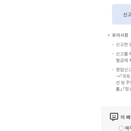
신고
유의사항
신고한 
신고를 
벌금에 
영업신고
→「국토
선 및 
률」,「
콘
이 
텐
츠
매