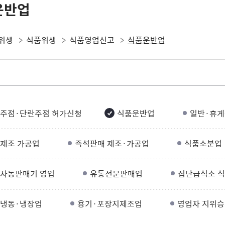
운반업
위생
식품위생
식품영업신고
식품운반업
주점·단란주점 허가신청
식품운반업
일반·휴게
제조 가공업
즉석판매 제조·가공업
식품소분업
자동판매기 영업
유통전문판매업
집단급식소 
냉동·냉장업
용기·포장지제조업
영업자 지위