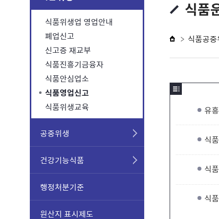
식품
식품위생업 영업안내
폐업신고
식품공중
신고증 재교부
식품진흥기금융자
식품안심업소
식품영업신고
식품위생교육
유흥
공중위생
식품
건강기능식품
식품
행정처분기준
식품
원산지 표시제도