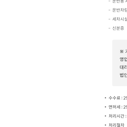
운반용 
운반차량
세차시설
신분증
※ 
영업
대리
법인
수수료 : 
면허세 : 
처리시간 :
처리절차