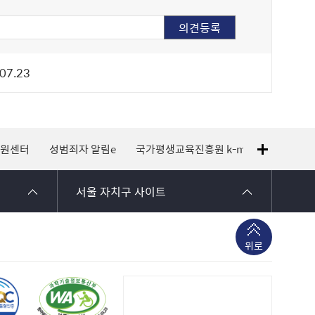
07.23
지원센터
성범죄자 알림e
국가평생교육진흥원 k-mooc
120 
서울 자치구 사이트
위로