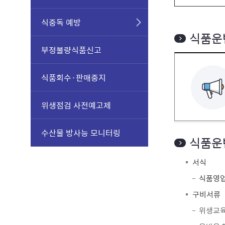
식중독 예방
식품운
부정불량식품신고
식품회수·판매중지
위생점검 사전예고제
수산물 방사능 모니터링
식품운
서식
식품영
구비서류
위생교육