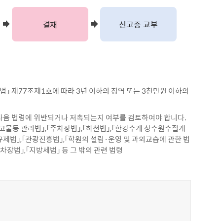
결재
신고증 교부
」 제77조제1호에 따라 3년 이하의 징역 또는 3천만원 이하의
다음 법령에 위반되거나 저촉되는지 여부를 검토하여야 합니다.
광고물등 관리법」,「주차장법」,「하천법」,「한강수계 상수원수질개
동규제법」,「관광진흥법」,「학원의 설립·운영 및 과외교습에 관한 법
차장법」,「지방세법」 등 그 밖의 관련 법령