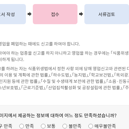
서 작성
접수
서류검토
영업을 폐업하는 때에도 신고를 하여야 합니다.
하여야 하는 업종을 신고를 하지 아니하고 영업을 하는 경우에는 「식품위생법
처하게 됩니다.
를 하려는 자는 식품위생법에서 정한 사항 외에 당해 영업신고와 관련된 
의 이용 및 계획에 관한 법률」,「하수도법」,「농지법」,「학교보건법」,「옥외
주민지원 등에 관한 법률」,「수질 및 수생태계 보전에 관한 법률」,「소음·진
청소년보호법」,「근로기준법」,「산업집적활성화 및 공장설립에 관한 법률」,「주
페이지에서 제공하는 정보에 대하여 어느 정도 만족하셨습니까?
우 만족
만족
보통
불만족
매우불만족