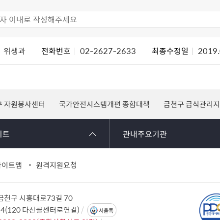
위생과
전화번호
02-2627-2633
최종수정일
2019.
구 자원봉사센터
국가안전시스템개편 종합대책
금천구 급식관리
이트
관내주요기관
사이트맵
원격지원요청
 금천구 시흥대로73길 70
114(120 다산콜센터로연결)
서울톡