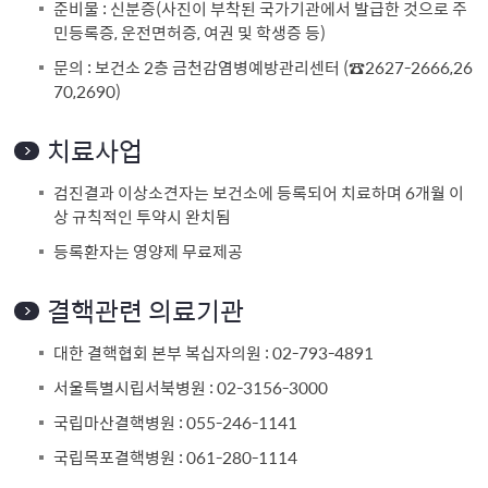
준비물 : 신분증(사진이 부착된 국가기관에서 발급한 것으로 주
민등록증, 운전면허증, 여권 및 학생증 등)
문의 : 보건소 2층 금천감염병예방관리센터 (☎2627-2666,26
70,2690)
치료사업
검진결과 이상소견자는 보건소에 등록되어 치료하며 6개월 이
상 규칙적인 투약시 완치됨
등록환자는 영양제 무료제공
결핵관련 의료기관
대한 결핵협회 본부 복십자의원 : 02-793-4891
서울특별시립서북병원 : 02-3156-3000
국립마산결핵병원 : 055-246-1141
국립목포결핵병원 : 061-280-1114