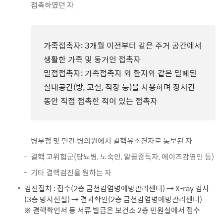
접촉하였던 자
가족접촉자: 3개월 이전부터 같은 주거 공간에서
생활한 가족 및 동거인 접촉자
밀접접촉자: 가족접촉자 외 환자와 같은 밀폐된
실내공간(방, 교실, 직장 등)을 사용하며 장시간
동안 직접 접촉한 적이 있는 접촉자
병무청 및 민간 병의원에서 결핵유소견자로 통보된 자
결핵 고위험군(당뇨병, 노숙인, 알콜중독자, 에이즈감염인 등)
기타 결핵검진을 원하는 자
검진절차 : 접수(2층 금천감염병예방관리센터) → X-ray 검사
(3층 방사선실) → 결과확인(2층 금천감염병예방관리센터)
※ 결핵확인서 등 서류 발급은 보건소 2층 민원실에서 접수