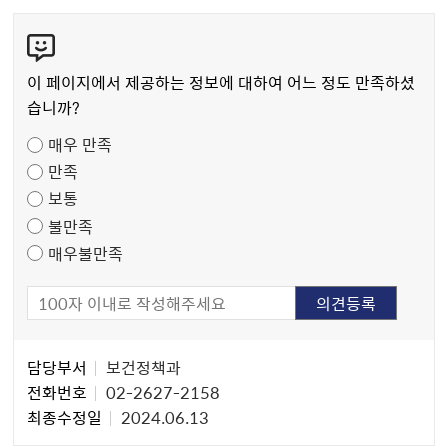
콘
텐
츠
이 페이지에서 제공하는 정보에 대하여 어느 정도 만족하셨
만
습니까?
족
매우 만족
도
만족
조
보통
사
불만족
매우불만족
담
담당부서
보건정책과
당
전화번호
02-2627-2158
자
최종수정일
2024.06.13
정