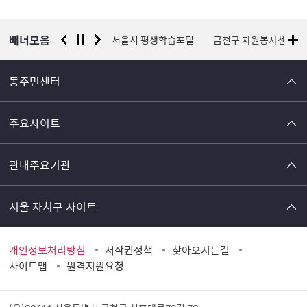
보
배너모음
경찰청 유실물 통합포털
서울시 평생학습포털
금천구 자원봉사센터
동주민센터
주요사이트
관내주요기관
서울 자치구 사이트
개인정보처리방침
저작권정책
찾아오시는길
사이트맵
원격지원요청