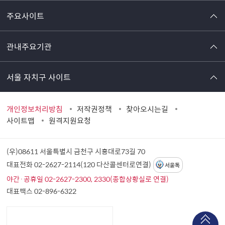
주요사이트
관내주요기관
서울 자치구 사이트
개인정보처리방침
저작권정책
찾아오시는길
사이트맵
원격지원요청
(우)08611 서울특별시 금천구 시흥대로73길 70
대표전화 02-2627-2114(120 다산콜센터로연결)
서울톡
야간·공휴일 02-2627-2300, 2330(종합상황실로 연결)
대표팩스 02-896-6322