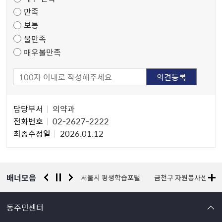
도
만족
조
보통
사
불만족
매우불만족
담
담당부서
의약과
당
전화번호
02-2627-2222
자
최종수정일
2026.01.12
정
보
배너모음
경찰청 유실물 통합포털
서울시 평생학습포털
금천구 자원봉사센터
동주민센터