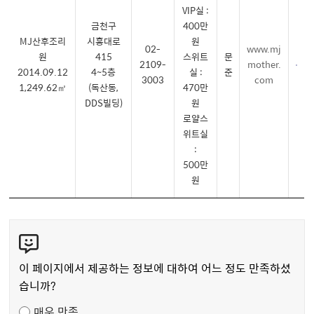
VIP실 :
금천구
400만
MJ산후조리
시흥대로
원
02-
www.mj
원
415
스위트
문
2109-
mother.
2014.09.12
4~5층
실 :
준
3003
com
1,249.62㎡
(독산동,
470만
DDS빌딩)
원
로얄스
위트실
:
500만
원
콘
텐
츠
이 페이지에서 제공하는 정보에 대하여 어느 정도 만족하셨
만
습니까?
족
매우 만족