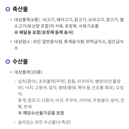
축산물
대상품목(6종) : 쇠고기, 돼지고기, 닭고기, 오리고기, 양고기, 염
소고기(유산양 포함)의 식육, 포장육, 식육가공품
※ 배달용 포함(포장재 등에 표시)
대상업소 : 모든 일반음식점, 휴게음식점, 위탁급식소, 집단급식
소
수산물
대상품목(20종)
넙치(광어), 조피볼락(우럭), 참돔, 미꾸라지, 뱀장어(민물장
어), 낙지, 고등어, 갈치, 명태(황태, 북어 등 건조품 제외), 오징
어,
꽃게, 참조기, 다랑어, 아귀, 주꾸미, 가리비, 우렁쉥이, 방어, 전
복, 부세
※ 해당수산물가공품 포함
살아있는 모든 수산물(수족관)