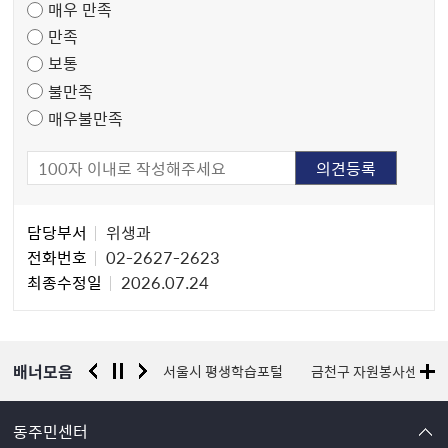
매우 만족
도
만족
조
보통
사
불만족
매우불만족
담
담당부서
위생과
당
전화번호
02-2627-2623
자
최종수정일
2026.07.24
정
보
배너모음
경찰청 유실물 통합포털
서울시 평생학습포털
금천구 자원봉사센터
동주민센터