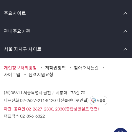
주요사이트
관내주요기관
서울 자치구 사이트
개인정보처리방침
저작권정책
찾아오시는길
사이트맵
원격지원요청
(우)08611 서울특별시 금천구 시흥대로73길 70
대표전화 02-2627-2114(120 다산콜센터로연결)
서울톡
야간·공휴일 02-2627-2300, 2330(종합상황실로 연결)
대표팩스 02-896-6322