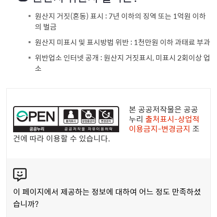
원산지 거짓(혼동) 표시 : 7년 이하의 징역 또는 1억원 이하
의 벌금
원산지 미표시 및 표시방법 위반 : 1천만원 이하 과태료 부과
위반업소 인터넷 공개 : 원산지 거짓표시, 미표시 2회이상 업
소
공
공
본 공공저작물은 공공
누
누리
출처표시-상업적
이용금지-변경금지
조
리
건에 따라 이용할 수 있습니다.
공
공
콘
저
텐
작
츠
물
이 페이지에서 제공하는 정보에 대하여 어느 정도 만족하셨
만
습니까?
족