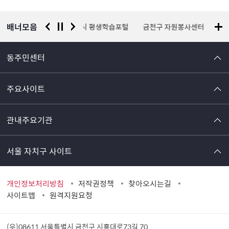
보
배너모음
서울시 평생학습포털
금천구 자원봉사센터
국가안전시스템개편 종
동주민센터
주요사이트
관내주요기관
서울 자치구 사이트
개인정보처리방침
저작권정책
찾아오시는길
사이트맵
원격지원요청
(우)08611 서울특별시 금천구 시흥대로73길 70