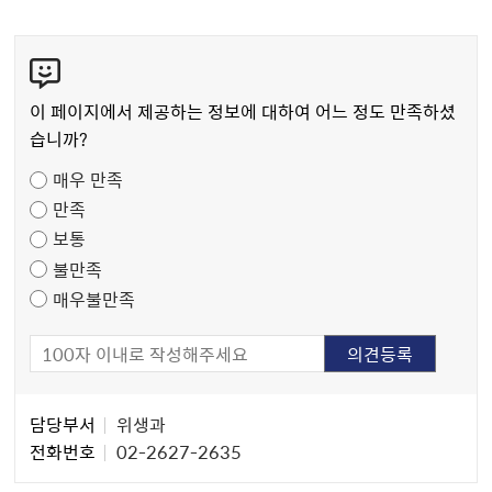
콘
텐
츠
이 페이지에서 제공하는 정보에 대하여 어느 정도 만족하셨
만
습니까?
족
매우 만족
도
만족
조
보통
사
불만족
매우불만족
담
담당부서
위생과
당
전화번호
02-2627-2635
자
정