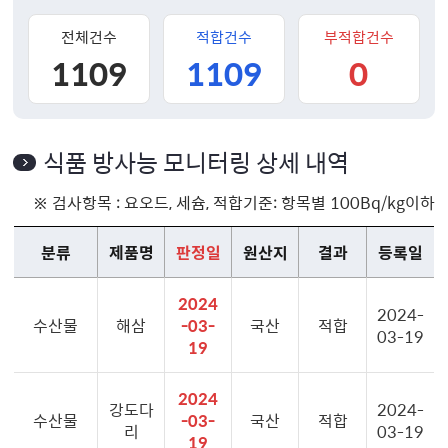
전체건수
적합건수
부적합건수
1109
1109
0
식품 방사능 모니터링 상세 내역
※ 검사항목 : 요오드, 세슘, 적합기준: 항목별 100Bq/kg이하
분류
제품명
판정일
원산지
결과
등록일
2024
2024-
수산물
해삼
-03-
국산
적합
03-19
19
2024
강도다
2024-
수산물
-03-
국산
적합
리
03-19
19