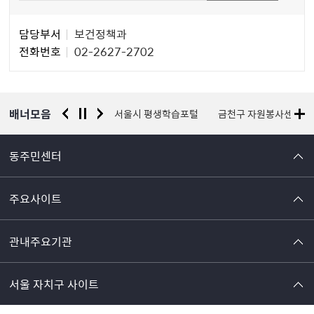
담
담당부서
보건정책과
당
전화번호
02-2627-2702
자
정
보
배너모음
경찰청 유실물 통합포털
서울시 평생학습포털
금천구 자원봉사센터
동주민센터
주요사이트
관내주요기관
서울 자치구 사이트