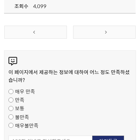
조회수
4,099
콘
텐
츠
이 페이지에서 제공하는 정보에 대하여 어느 정도 만족하셨
만
습니까?
족
매우 만족
도
만족
조
보통
사
불만족
매우불만족