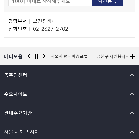
담
담당부서
보건정책과
당
전화번호
02-2627-2702
자
정
보
배너모음
경찰청 유실물 통합포털
서울시 평생학습포털
금천구 자원봉사센터
동주민센터
주요사이트
관내주요기관
서울 자치구 사이트