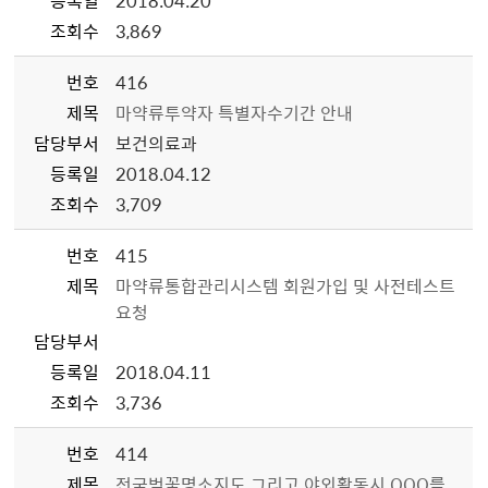
등록일
2018.04.20
조회수
3,869
번호
416
제목
마약류투약자 특별자수기간 안내
담당부서
보건의료과
등록일
2018.04.12
조회수
3,709
번호
415
제목
마약류통합관리시스템 회원가입 및 사전테스트
요청
담당부서
등록일
2018.04.11
조회수
3,736
번호
414
제목
전국벚꽃명소지도 그리고 야외활동시 OOO를