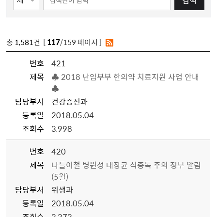
검색
총
1,581
건 [
117
/159 페이지 ]
번호
421
제목
♣ 2018 난임부부 한의약 치료지원 사업 안내
♣
담당부서
건강증진과
등록일
2018.05.04
조회수
3,998
번호
420
제목
나들이철 병원성 대장균 식중독 주의 정부 알림
(5월)
담당부서
위생과
등록일
2018.05.04
조회수
3,372