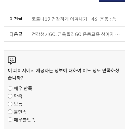
이전글
코로나19 건강하게 이겨내기 - 46 [운동 : 폼롤러 하나로 건강해지기⑧]
다음글
건강챙기GO, 근육올리GO 운동교육 참여자 모집
콘
텐
츠
이 페이지에서 제공하는 정보에 대하여 어느 정도 만족하셨
만
습니까?
족
매우 만족
도
만족
조
보통
사
불만족
매우불만족