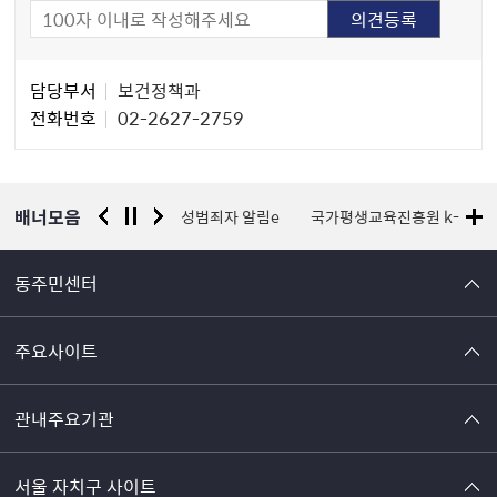
담
담당부서
보건정책과
당
전화번호
02-2627-2759
자
정
보
배너모음
금천구 급식관리지원센터
성범죄자 알림e
국가평생교육진흥원 k-moo
동주민센터
주요사이트
관내주요기관
서울 자치구 사이트