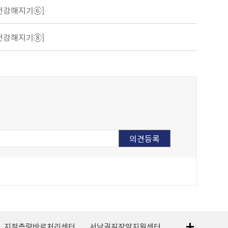
 건강해지기⑥]
 건강해지기⑧]
지적측량바로처리센터
서남권직장맘지원센터
1365자원봉사