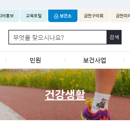
본문 바로가기
디어홍보
교육포털
보건소
금천구의회
금천미
민원
보건사업
건강생활