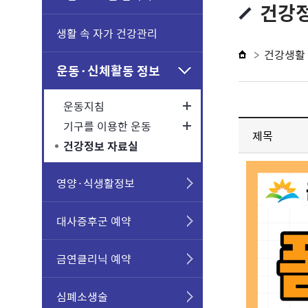
건강
생활 속 자가 건강관리
건강생활
운동·신체활동 정보
운동지침
기구를 이용한 운동
제목
건강정보 자료실
영양·식생활정보
대사증후군 예약
금연클리닉 예약
심폐소생술