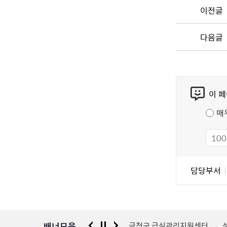
이전글
다음글
콘
이 
텐
츠
매
만
족
도
조
담
담당부서
사
당
자
정
보
배너모음
센터
국가안전시스템개편 종합대책
금천구 급식관리지원센터