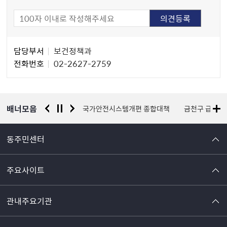
담
담당부서
보건정책과
당
전화번호
02-2627-2759
자
정
보
배너모음
금천구 자원봉사센터
국가안전시스템개편 종합대책
금천구 급식
동주민센터
주요사이트
관내주요기관