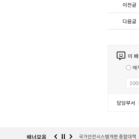
이전글
다음글
콘
이 
텐
츠
매
만
족
도
조
담
담당부서
사
당
자
정
보
배너모음
센터
국가안전시스템개편 종합대책
금천구 급식관리지원센터