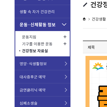
건강
생활 속 자가 건강관리
건강생활
운동·신체활동 정보
운동지침
기구를 이용한 운동
제목
건강정보 자료실
영양·식생활정보
대사증후군 예약
금연클리닉 예약
심폐소생술