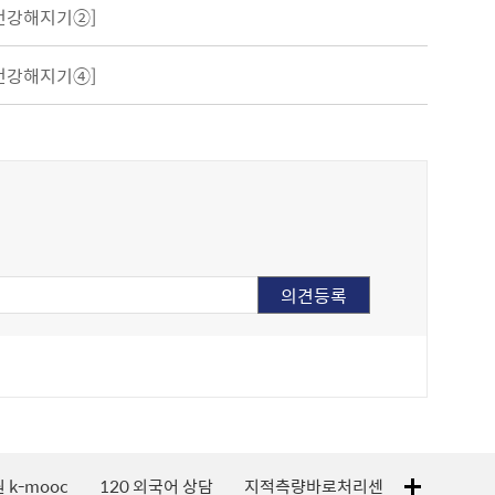
 건강해지기②]
 건강해지기④]
지적측량바로처리센터
서남권직장맘지원센터
1365자원봉사