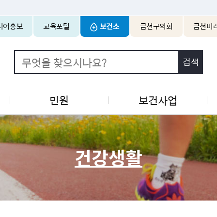
본문 바로가기
디어홍보
교육포털
보건소
금천구의회
금천미
민원
보건사업
건강생활