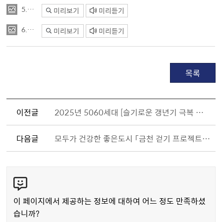
5.jpg
미리보기
미리듣기
6.jpg
미리보기
미리듣기
목록
이전글
2025년 5060세대 [슬기로운 갱년기 극복 프로젝트] 참가자 모집
다음글
모두가 건강한 좋은도시 「금천 걷기 프로젝트」 참여자 모집
콘
텐
츠
이 페이지에서 제공하는 정보에 대하여 어느 정도 만족하셨
만
습니까?