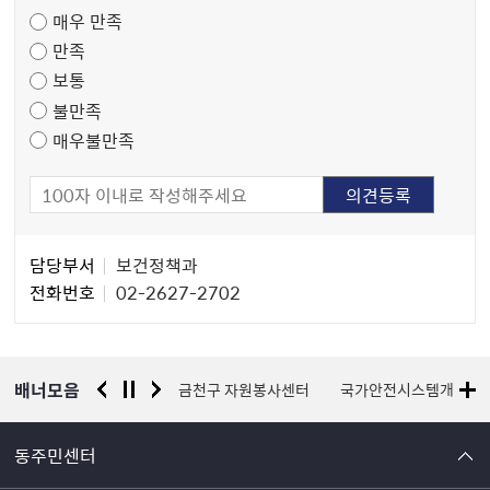
족
매우 만족
도
만족
조
보통
사
불만족
매우불만족
담
담당부서
보건정책과
당
전화번호
02-2627-2702
자
정
보
배너모음
서울시 평생학습포털
금천구 자원봉사센터
국가안전시스템개편 종
동주민센터