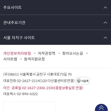
주요사이트
관내주요기관
서울 자치구 사이트
개인정보처리방침
저작권정책
찾아오시는길
사이트맵
원격지원요청
(우)08611 서울특별시 금천구 시흥대로73길 70
대표전화 02-2627-2114(120 다산콜센터로연결)
서울톡
야간·공휴일 02-2627-2300, 2330(종합상황실로 연결)
대표팩스 02-896-6322