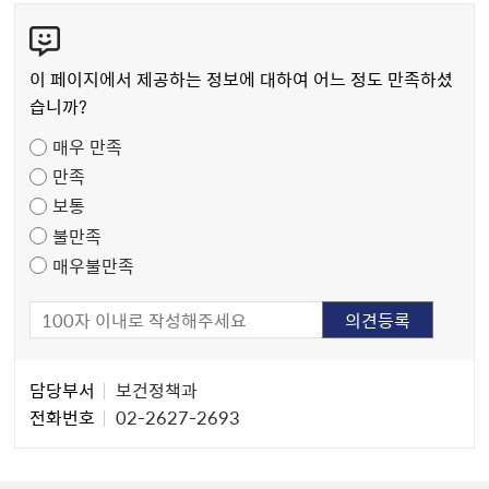
콘
텐
츠
이 페이지에서 제공하는 정보에 대하여 어느 정도 만족하셨
만
습니까?
족
매우 만족
도
만족
조
보통
사
불만족
매우불만족
담
담당부서
보건정책과
당
전화번호
02-2627-2693
자
정
보