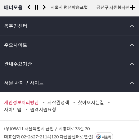
배너모음
경찰청 유실물 통합포털
서울시 평생학습포털
금천구 자원봉사센터
동주민센터
주요사이트
관내주요기관
서울 자치구 사이트
개인정보처리방침
저작권정책
찾아오시는길
사이트맵
원격지원요청
(우)08611 서울특별시 금천구 시흥대로73길 70
대표전화 02-2627-2114(120 다산콜센터로연결)
서울톡