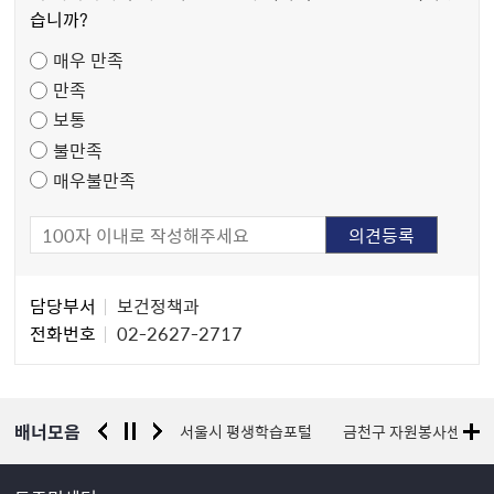
만
습니까?
족
매우 만족
도
만족
조
보통
사
불만족
매우불만족
담
담당부서
보건정책과
당
전화번호
02-2627-2717
자
정
보
배너모음
경찰청 유실물 통합포털
서울시 평생학습포털
금천구 자원봉사센터