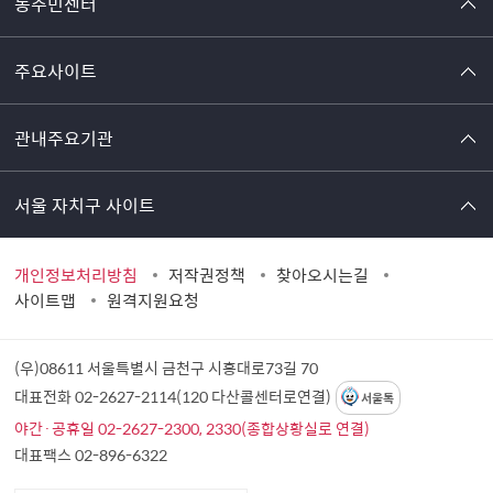
동주민센터
주요사이트
관내주요기관
서울 자치구 사이트
개인정보처리방침
저작권정책
찾아오시는길
사이트맵
원격지원요청
(우)08611 서울특별시 금천구 시흥대로73길 70
대표전화 02-2627-2114(120 다산콜센터로연결)
서울톡
야간·공휴일 02-2627-2300, 2330(종합상황실로 연결)
대표팩스 02-896-6322