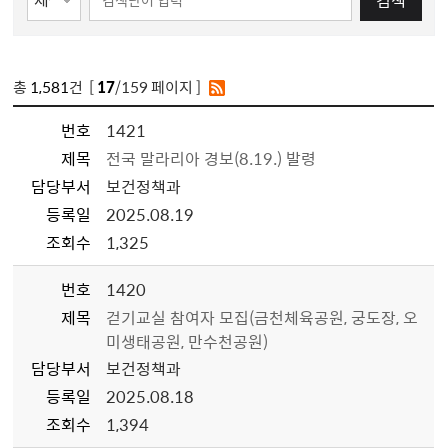
검색
총
1,581
건 [
17
/159 페이지 ]
번호
1421
제목
전국 말라리아 경보(8.19.) 발령
담당부서
보건정책과
등록일
2025.08.19
조회수
1,325
번호
1420
제목
걷기교실 참여자 모집(금천체육공원, 궁도장, 오
미생태공원, 만수천공원)
담당부서
보건정책과
등록일
2025.08.18
조회수
1,394