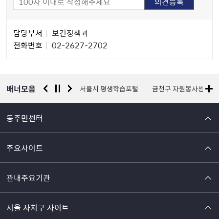
담
담당부서
보건정책과
당
전화번호
02-2627-2702
자
정
보
배너모음
경찰청 유실물 통합포털
서울시 평생학습포털
금천구 자원봉사센터
동주민센터
주요사이트
관내주요기관
서울 자치구 사이트