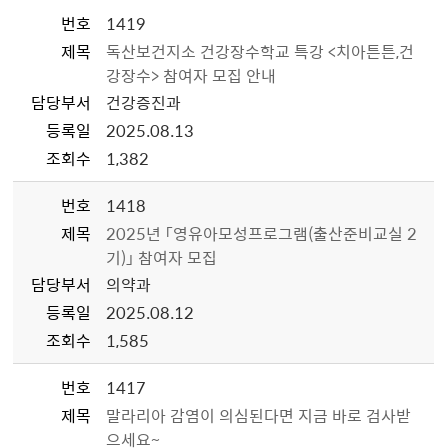
번호
1419
제목
독산보건지소 건강장수학교 특강 <치아튼튼,건
강장수> 참여자 모집 안내
담당부서
건강증진과
등록일
2025.08.13
조회수
1,382
번호
1418
제목
2025년 「영유아모성프로그램(출산준비교실 2
기)」 참여자 모집
담당부서
의약과
등록일
2025.08.12
조회수
1,585
번호
1417
제목
말라리아 감염이 의심된다면 지금 바로 검사받
으세요~