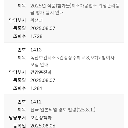
제목
2025년 식품(첨가물)제조가공업소 위생관리등
급 평가 실시 안내
담당부서
위생과
등록일
2025.08.07
조회수
1,738
번호
1413
제목
독산보건지소 <건강장수학교 8, 9기> 참여자
모집 안내
담당부서
건강증진과
등록일
2025.08.07
조회수
1,281
번호
1412
제목
전국 일본뇌염 경보 발령('25.8.1.)
담당부서
보건정책과
등록일
2025.08.06