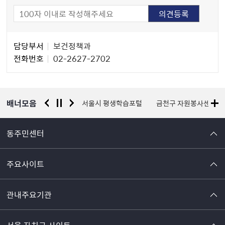
담
담당부서
보건정책과
당
전화번호
02-2627-2702
자
정
보
배너모음
경찰청 유실물 통합포털
서울시 평생학습포털
금천구 자원봉사센터
동주민센터
주요사이트
관내주요기관
서울 자치구 사이트