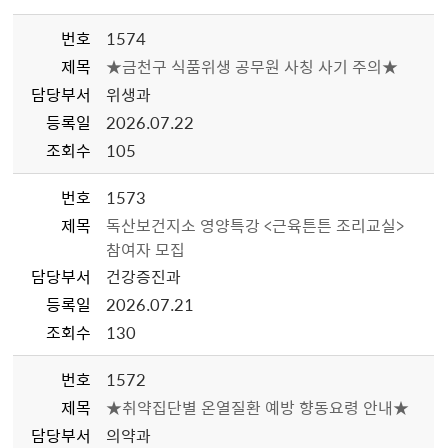
번호
1574
제목
★금천구 식품위생 공무원 사칭 사기 주의★
담당부서
위생과
등록일
2026.07.22
조회수
105
번호
1573
제목
독산보건지소 영양특강 <근육튼튼 조리교실>
참여자 모집
담당부서
건강증진과
등록일
2026.07.21
조회수
130
번호
1572
제목
★취약집단별 온열질환 예방 향동요령 안내★
담당부서
의약과