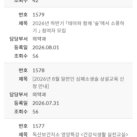
조회수
42
번호
1579
제목
2026년 하반기 「태아와 함께 '숲'에서 소풍하
기 」 참여자 모집
담당부서
의약과
등록일
2026.08.01
조회수
56
번호
1578
제목
[2026년 8월 일반인 심폐소생술 상설교육 신
청 안내]
담당부서
의약과
등록일
2026.07.31
조회수
56
번호
1577
제목
독산보건지소 영양특강 <건강식생활 실천교실>