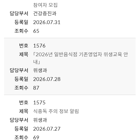
참여자 모집
담당부서
건강증진과
등록일
2026.07.31
조회수
65
번호
1576
제목
「2026년 일반음식점 기존영업자 위생교육 안
내」
담당부서
위생과
등록일
2026.07.28
조회수
87
번호
1575
제목
식중독 주의 정보 알림
담당부서
위생과
등록일
2026.07.27
조회수
69