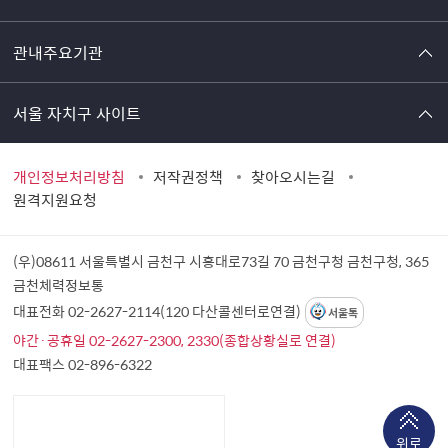
관내주요기관
서울 자치구 사이트
개인정보처리방침
저작권정책
찾아오시는길
원격지원요청
(우)08611 서울특별시 금천구 시흥대로73길 70 금천구청
금천구청, 365
금천체력정보통
대표전화 02-2627-2114(120 다산콜센터로연결)
서울톡
야간·공휴일 02-2627-2300, 2330(종합상황실로 연결)
대표팩스 02-896-6322
위로