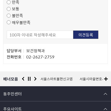
만족
조
보통
사
불만족
매우불만족
담
담당부서
보건정책과
당
전화번호
02-2627-2759
자
정
보
배너모음
원센터
금천문화재단
서울스마트불편신고앱
서울시마을변호사
동주민센터
주요사이트