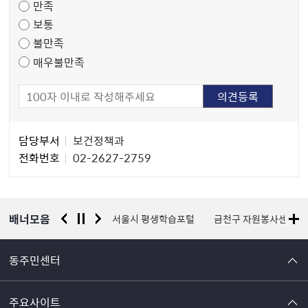
만족
조
보통
사
불만족
매우불만족
담
담당부서
보건정책과
당
전화번호
02-2627-2759
자
정
보
배너모음
경찰청 유실물 통합포털
서울시 평생학습포털
금천구 자원봉사센터
동주민센터
주요사이트