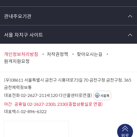
관내주요기관
서울 자치구 사이트
개인정보처리방침
저작권정책
찾아오시는길
원격지원요청
(우)08611 서울특별시 금천구 시흥대로73길 70 금천구청
금천구청, 365
금천체력정보통
대표전화 02-2627-2114(120 다산콜센터로연결)
서울톡
야간·공휴일 02-2627-2300, 2330(종합상황실로 연결)
대표팩스 02-896-6322
위로