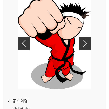
동호회명
예랑합기도