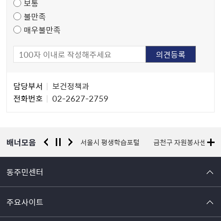
보통
사
불만족
매우불만족
담
담당부서
보건정책과
당
전화번호
02-2627-2759
자
정
보
배너모음
경찰청 유실물 통합포털
서울시 평생학습포털
금천구 자원봉사센터
동주민센터
주요사이트