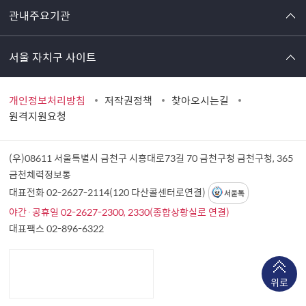
관내주요기관
서울 자치구 사이트
개인정보처리방침
저작권정책
찾아오시는길
원격지원요청
(우)08611 서울특별시 금천구 시흥대로73길 70 금천구청
금천구청, 365
금천체력정보통
대표전화 02-2627-2114(120 다산콜센터로연결)
서울톡
야간·공휴일 02-2627-2300, 2330(종합상황실로 연결)
대표팩스 02-896-6322
위로