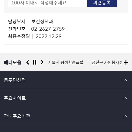
담
담당부서
보건정책과
당
전화번호
02-2627-2759
자
최종수정일
2022.12.29
정
보
배너모음
경찰청 유실물 통합포털
서울시 평생학습포털
금천구 자원봉사센터
동주민센터
주요사이트
관내주요기관