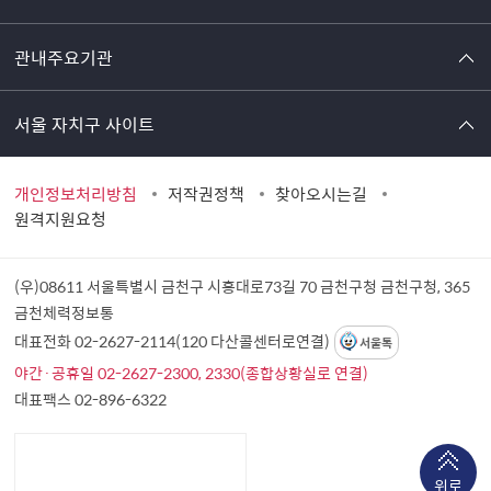
관내주요기관
서울 자치구 사이트
개인정보처리방침
저작권정책
찾아오시는길
원격지원요청
(우)08611 서울특별시 금천구 시흥대로73길 70 금천구청
금천구청, 365
금천체력정보통
대표전화 02-2627-2114(120 다산콜센터로연결)
서울톡
야간·공휴일 02-2627-2300, 2330(종합상황실로 연결)
대표팩스 02-896-6322
위로