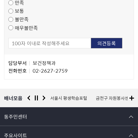
만족
조
보통
사
불만족
매우불만족
담
담당부서
보건정책과
당
전화번호
02-2627-2759
자
정
보
배너모음
청 유실물 통합포털
서울시 평생학습포털
금천구 자원봉사센터
국
동주민센터
주요사이트