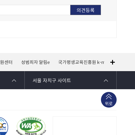
지원센터
성범죄자 알림e
국가평생교육진흥원 k-mooc
120 
서울 자치구 사이트
위로