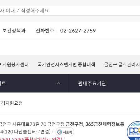
보건정책과
전화번호
02-2627-2759
구 자원봉사센터
국가안전시스템개편 종합대책
금천구 급식관리
이트
관내주요기관
원격지원요청
 금천구 시흥대로73길 70 금천구청
금천구청, 365금천체력정보통
114(120 다산콜센터로연결)
서울톡
2300, 2330(종합상황실로 연결)