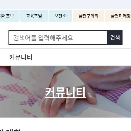
본문 바로가기
디어홍보
교육포털
보건소
금천구의회
금천미래장
커뮤니티
커뮤니티