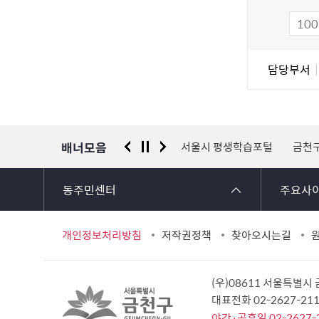
족
도
조
담
담당부서
사
당
자
정
보
배너모음
 신고센터
경찰청 유실물 통합포털
서울시 평생학습포털
금천
동주민센터
주요사
개인정보처리방침
저작권정책
찾아오시는길
(우)08611 서울특별시
대표전화 02-2627-2
야간·공휴일 02-2627-