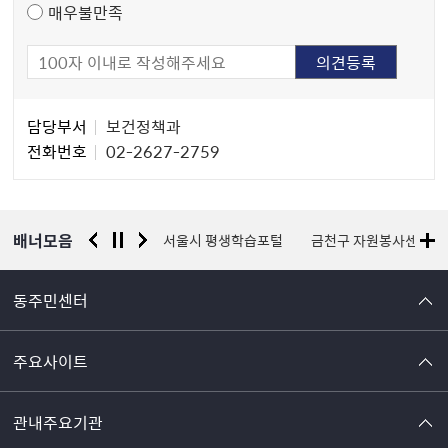
매우불만족
담
담당부서
보건정책과
당
전화번호
02-2627-2759
자
정
보
배너모음
경찰청 유실물 통합포털
서울시 평생학습포털
금천구 자원봉사센터
동주민센터
주요사이트
관내주요기관