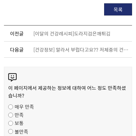
목록
이전글
[이달의 건강레시피]도라지검은깨튀김
다음글
[건강정보] 말라서 부럽다고요?? 저체중의 건강적신호
콘
텐
츠
이 페이지에서 제공하는 정보에 대하여 어느 정도 만족하셨
만
습니까?
족
매우 만족
도
만족
조
보통
사
불만족