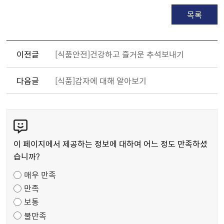
목록
이전글
[식품안전]건강하고 즐거운 추석보내기
다음글
[식품]감자에 대해 알아보기
콘
텐
츠
이 페이지에서 제공하는 정보에 대하여 어느 정도 만족하셨
만
습니까?
족
매우 만족
도
만족
조
보통
사
불만족