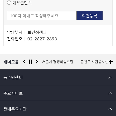
매우불만족
담
담당부서
보건정책과
당
전화번호
02-2627-2693
자
정
보
배너모음
경찰청 유실물 통합포털
서울시 평생학습포털
금천구 자원봉사센터
동주민센터
주요사이트
관내주요기관