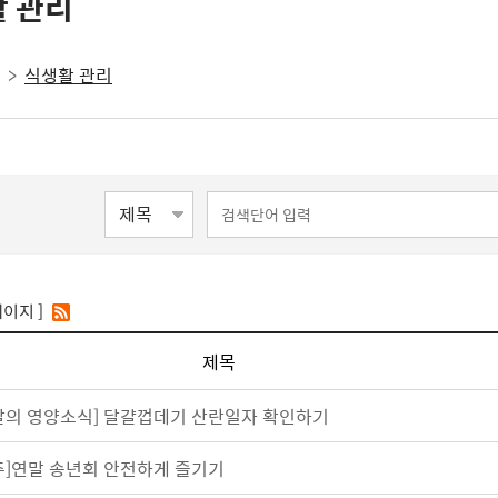
 관리
식생활 관리
페이지 ]
제목
달의 영양소식] 달걀껍데기 산란일자 확인하기
주]연말 송년회 안전하게 즐기기