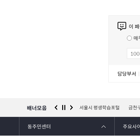
콘
이 
텐
츠
매
만
족
도
조
담
담당부서
사
당
자
정
보
배너모음
 신고센터
경찰청 유실물 통합포털
서울시 평생학습포털
금천
동주민센터
주요사