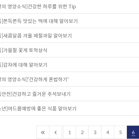
달의 영양소식]건강한 하루를 위한 Tip
품]쫀득쫀득 맛있는 떡에 대해 알아보기
품]새콤달콤 겨울 제철과일 알아보기
품]가을철 꽃게 토막상식
품]감자에 대해 알아보기
달의 영양소식]'건강하게 혼밥하기'
품안전]건강하고 즐거운 추석보내기
소년]여드름예방에 좋은 식품 알아보기
1
2
3
4
5
6