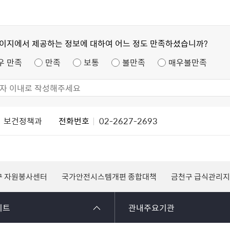
페이지에서 제공하는 정보에 대하여 어느 정도 만족하셨습니까?
우 만족
만족
보통
불만족
매우불만족
보건정책과
전화번호
02-2627-2693
구 자원봉사센터
국가안전시스템개편 종합대책
금천구 급식관리
이트
관내주요기관