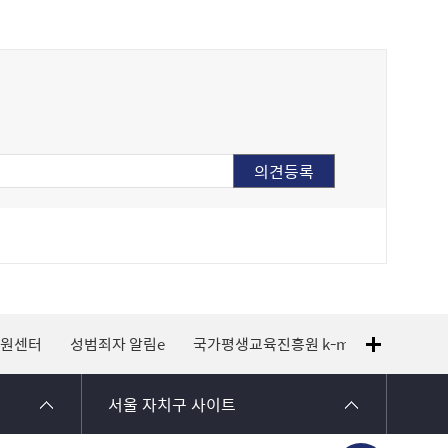
지원센터
성범죄자 알림e
국가평생교육진흥원 k-mooc
120 
서울 자치구 사이트