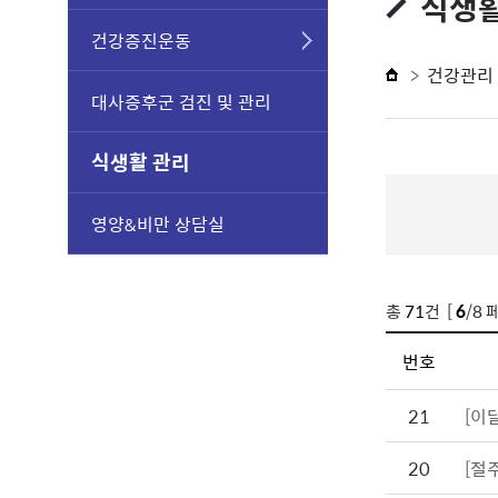
식생활
건강증진운동
건강관리
대사증후군 검진 및 관리
식생활 관리
영양&비만 상담실
총
71
건 [
6
/8 
번호
21
[이
20
[절