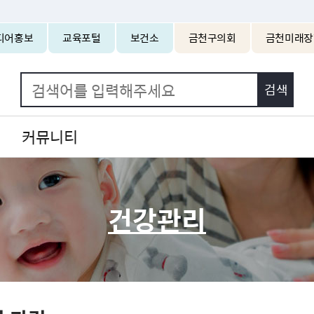
본문 바로가기
디어홍보
교육포털
보건소
금천구의회
금천미래장
커뮤니티
건강관리