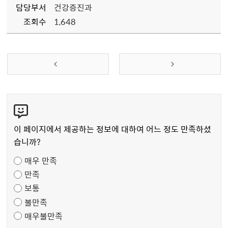
담당부서
건강증진과
조회수
1,648
콘
텐
츠
이 페이지에서 제공하는 정보에 대하여 어느 정도 만족하셨
만
습니까?
족
매우 만족
도
만족
조
보통
사
불만족
매우불만족