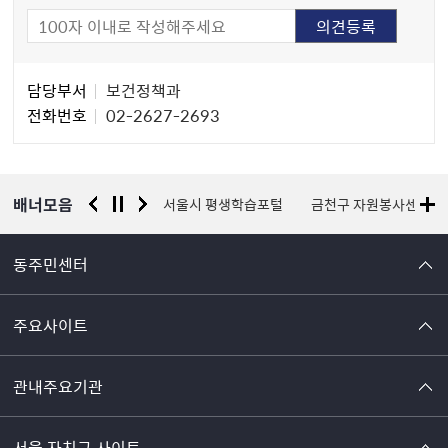
담
담당부서
보건정책과
당
전화번호
02-2627-2693
자
정
보
배너모음
경찰청 유실물 통합포털
서울시 평생학습포털
금천구 자원봉사센터
동주민센터
주요사이트
관내주요기관
서울 자치구 사이트