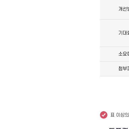
개선
기대
소요
첨부
표 이상의