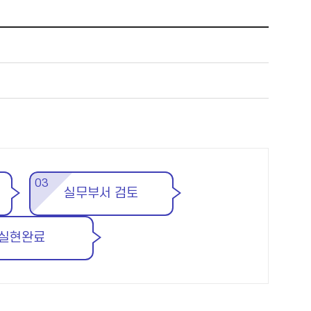
03
실무부서 검토
실현완료