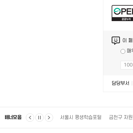
공
누
리
공
콘
공
이 
텐
저
츠
작
매
만
물
족
도
조
담
담당부서
사
당
자
정
보
배너모음
경찰청 유실물 통합포털
서울시 평생학습포털
금천구 자