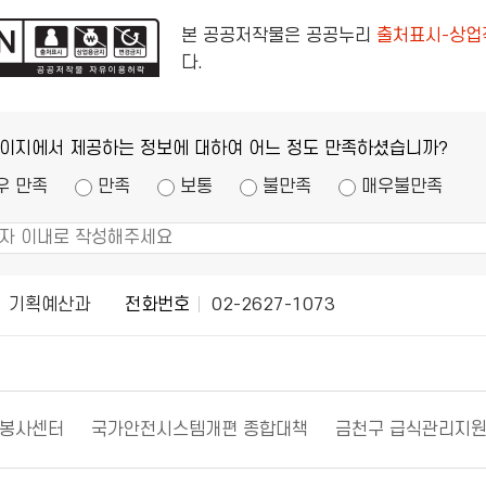
본 공공저작물은 공공누리
출처표시-상업
다.
페이지에서 제공하는 정보에 대하여 어느 정도 만족하셨습니까?
우 만족
만족
보통
불만족
매우불만족
기획예산과
전화번호
02-2627-1073
원봉사센터
국가안전시스템개편 종합대책
금천구 급식관리지