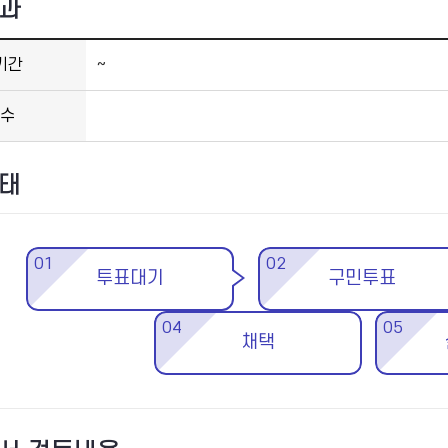
과
기간
~
수
태
01
02
투표대기
구민투표
04
05
채택