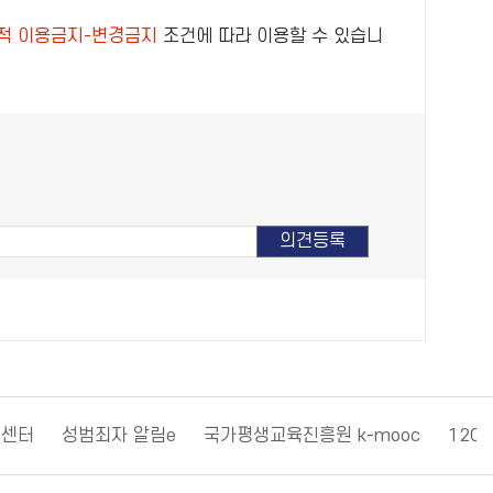
적 이용금지-변경금지
조건에 따라 이용할 수 있습니
원센터
성범죄자 알림e
국가평생교육진흥원 k-mooc
120