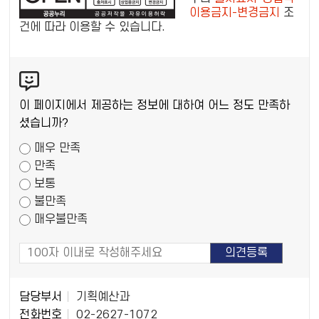
이용금지-변경금지
조
리
건에 따라 이용할 수 있습니다.
공
공
콘
저
텐
작
츠
물
이 페이지에서 제공하는 정보에 대하여 어느 정도 만족하
만
셨습니까?
족
매우 만족
도
만족
조
보통
사
불만족
매우불만족
담
담당부서
기획예산과
당
전화번호
02-2627-1072