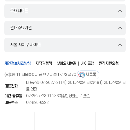
주요사이트
관내주요기관
서울 자치구 사이트
개인정보처리방침
저작권정책
찾아오시는길
사이트맵
원격지원요청
서울톡
(우)08611 서울특별시 금천구 시흥대로73길 70
대표전화 02-2627-2114(120 다산콜센터로연결)(120 다산콜센터
대표전화
로 연결)
야간·공휴일
02-2627-2300, 2330(종합상활실로 연결)
대표팩스
02-896-6322