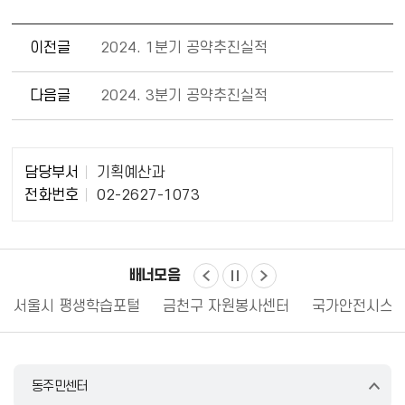
이전글
2024. 1분기 공약추진실적
다음글
2024. 3분기 공약추진실적
담
담당부서
기획예산과
당
전화번호
02-2627-1073
자
정
보
배너모음
서울시 평생학습포털
금천구 자원봉사센터
국가안전시스템
동주민센터