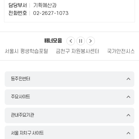
담
담당부서
기획예산과
당
전화번호
02-2627-1073
자
정
보
배너모음
서울시 평생학습포털
금천구 자원봉사센터
국가안전시스템
동주민센터
주요사이트
관내주요기관
서울 자치구 사이트