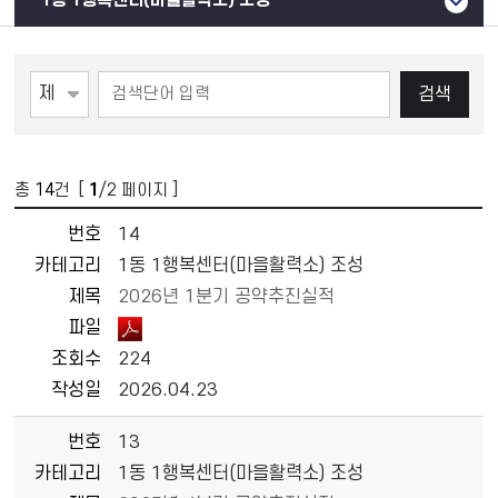
1동 1행복센터(마을활력소) 조성
검색
총
14
건 [
1
/2 페이지 ]
번호
14
카테고리
1동 1행복센터(마을활력소) 조성
제목
2026년 1분기 공약추진실적
파일
조회수
224
작성일
2026.04.23
번호
13
카테고리
1동 1행복센터(마을활력소) 조성