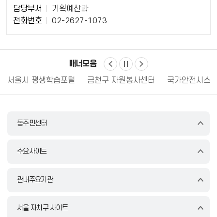
담
담당부서
기획예산과
당
전화번호
02-2627-1073
자
정
보
배너모음
서울시 평생학습포털
금천구 자원봉사센터
국가안전시스템
동주민센터
주요사이트
관내주요기관
서울 자치구 사이트