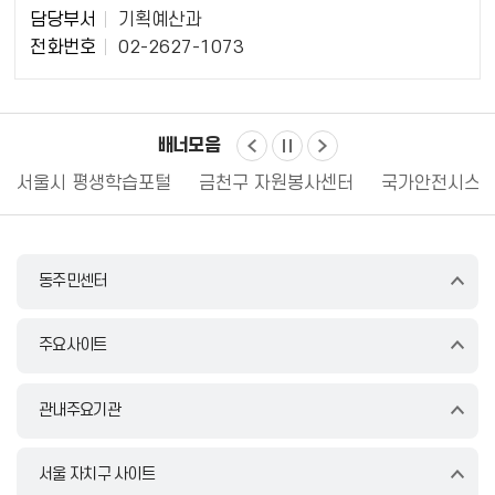
담
담당부서
기획예산과
당
전화번호
02-2627-1073
자
정
보
배너모음
서울시 평생학습포털
금천구 자원봉사센터
국가안전시스템
동주민센터
주요사이트
관내주요기관
서울 자치구 사이트