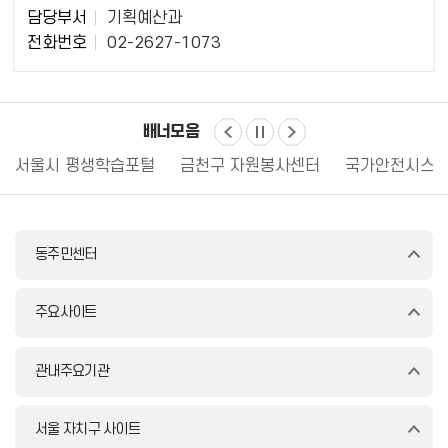
담
담당부서
기획예산과
당
전화번호
02-2627-1073
자
정
보
배너모음
서울시 평생학습포털
금천구 자원봉사센터
국가안전시스템
동주민센터
주요사이트
관내주요기관
서울 자치구 사이트