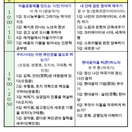
마을공동체를 만드는 '시민'이야기
내 안에 잠든 창의력 깨우기
1
이 제 이 (방송작가)
윤 수 정 (영화전문카피라이터)
0:
1강. 도시농부들이 그려가는 먹거리
1강. 나만의 크리에이티브, 스위
00
지도
치 켜기
~
2강. 복지로 만나는 노년과 청년
2강. 느낌과 표현의 근육세우기
1
3강. 걷고 싶은 도시를 위하여
3강. 크리에이티브 시대, 세계여
1:
4강. 재개발에서 마을가꾸기로
행
50
5강. 배움의 기쁨을 빚어내는 인문학
4강. 스토리텔링 완전 정복하기
공부방
5강. 새로운 나!
우리시대는 어떤 목민관을 필요로 하
는가?
현대음악을 허(許)하노라
(오정윤, 변종호, 오지석, 구태환, 백
유 주 환 (작곡가)
민정)
1
1강. 정신 나간 작곡가와 정신
1강. 김육, 안민(安民)은 대동법에 있
9:
나간 음악
다(오정윤)
00
2강. 현대음악 기법(技法) 부수
2강. 유형원, 토지 개혁으로 백성을
~
기
구하라(변종호)
2
3강. 현대음악 : 설전(舌戰) 한마
3강. 박제가, 상공업의 진흥을 역설하
0:
당
다(오지석)
50
4강. 무엇이 이들을 작곡하게 하
4강. 박지원, 법고창신의 새로운 기풍
는가?
을 외치다(구태환)
5강.
문화, 균형있게 이해하기
5강. 정약용, 참다운 목민관의 철학을
세우다(백민정)