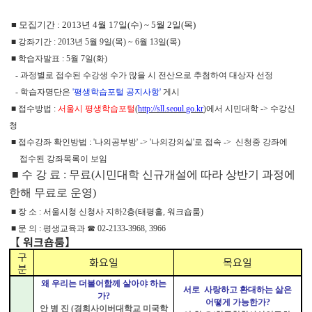
■ 모집기간 : 2013년 4월 17일(수) ~ 5월 2일(목)
■ 강좌기간 : 2013년 5월 9일(목) ~ 6월 13일(목)
■ 학습자발표 : 5월 7일(화)
- 과정별로 접수된 수강생 수가 많을 시 전산으로 추첨하여 대상자 선정
- 학습자명단은
'평
생학습포털 공지사항'
게시
■ 접수방법 :
서울시 평생학습포털
(
http://sll.seoul.go.kr
)에서 시민대학 -> 수강신
청
■ 접수강좌 확인방법 : '나의공부방' -> '나의강의실'로 접속 -> 신청중 강좌에
접수된 강좌목록이 보임
■ 수 강 료 : 무료(시민대학 신규개설에 따라 상반기 과정에
한해 무료로 운영)
■ 장 소 : 서울시청 신청사 지하2층(태평홀, 워크숍룸)
■ 문 의 : 평생교육과 ☎ 02-2133-3968, 3966
【
워크숍룸
】
구
화요일
목요일
분
왜 우리는 더불어함께 살아야 하는
서로 사랑하고 환대하는 삶은
가?
어떻게 가능한가?
안 병 진 (경희사이버대학교 미국학