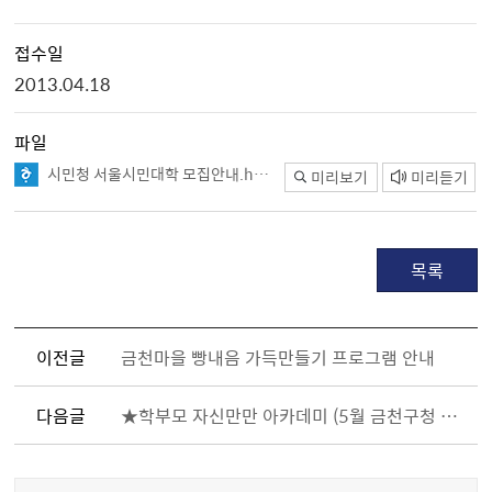
접수일
2013.04.18
파일
시민청 서울시민대학 모집안내.hwp
미리보기
미리듣기
목록
이전글
금천마을 빵내음 가득만들기 프로그램 안내
다음글
★학부모 자신만만 아카데미 (5월 금천구청 대강당)