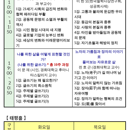
1
이 한 오(한국철학사상연구회,
과 부교수)
0:
성공회사제)
1강. 21세기 사회의 급진적 변화와
00
1강. 고통과 불의에 둔감한 우리
협력 패러다임 부활
~
시대
2강. 공동체 문명의 소멸과 부활의
1
2강. 동감의 본질과 종류
역사
1:
3강. 사랑의 본질과 종류
3강. 시민 협업 시대의 새 지평
50
4강. 타인을 받아들임과 공동체
4강. 글로벌 기업의 눈부신 변화
의 문제
5강. 세상의 변화와
미래문명미리보
5강. 자기초월과 해방의 정치
기
노자의 가름침과 장자의 이야기
나를 위한 삶을 어떻게 표현할 것인
로
가?
1
풀어보는 자유로운 삶
(나를 위한 글쓰기)
* 총 10주 과정
9:
전 호 근 (경희대학교 교수)
이 문 재 (시인, 경희대학교 후마니
00
1강. 노자(老子)가 길 떠나며 남
타스칼리지 교수)
~
기고 간 이야기
1강. 글쓰기는 왜 필요한가?
2
2강. 노자의 말하지 않는 가르침
2강. 글쓰기의 최소원칙
0:
3강. 장자(莊子)와 함께 떠나는
3강. 주제별 글쓰기(1)
50
자유여행
4강. 주제별 글쓰기(2)
4강. 장자가 말하는 행복의 조건
5강. 주제별 글쓰기(3)
5강. 도(道)를 찾아서
【 태평홀 】
구
화요일
목요일
분