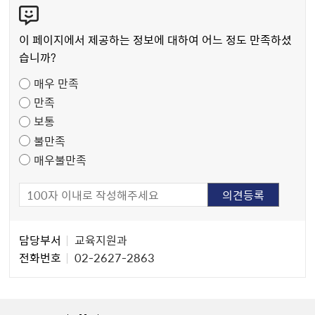
콘
텐
츠
이 페이지에서 제공하는 정보에 대하여 어느 정도 만족하셨
만
습니까?
족
매우 만족
도
만족
조
보통
사
불만족
매우불만족
담
담당부서
교육지원과
당
전화번호
02-2627-2863
자
정
보