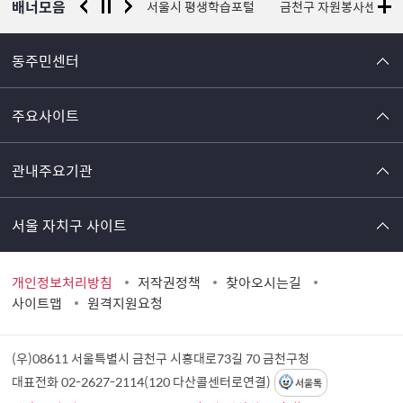
배너모음
경찰청 유실물 통합포털
서울시 평생학습포털
금천구 자원봉사센터
동주민센터
주요사이트
관내주요기관
서울 자치구 사이트
개인정보처리방침
저작권정책
찾아오시는길
사이트맵
원격지원요청
(우)08611 서울특별시 금천구 시흥대로73길 70
금천구청
대표전화 02-2627-2114(120 다산콜센터로연결)
서울톡